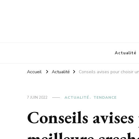
Amisldm
Les dernières news
Actualité
Accueil
Actualité
Conseils avises pour choisir u
7 JUIN 2022
ACTUALITÉ
TENDANCE
Conseils avises
meilleure crech