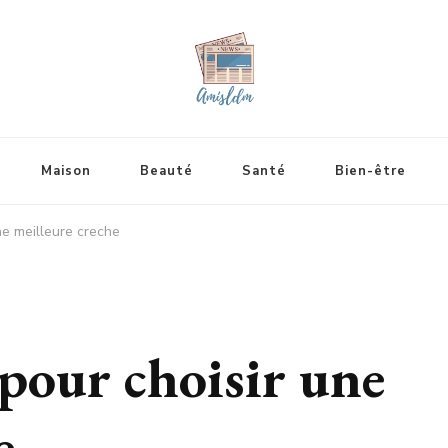
Maison
Beauté
Santé
Bien-être
ne meilleure creche
 pour choisir une
e