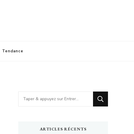
Tendance
Vous
recherchiez
quelque
chose
ARTICLES RÉCENTS
?