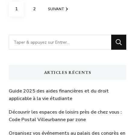
Pagination
PAGE
PAGE
1
2
SUIVANT
des
publications
Vous
recherchiez
quelque
chose
ARTICLES RÉCENTS
?
Guide 2025 des aides financières et du droit
applicable à la vie étudiante
Découvrir les espaces de loisirs près de chez vous :
Code Postal Villeurbanne par zone
Organisez vos événements au palais des congrès en