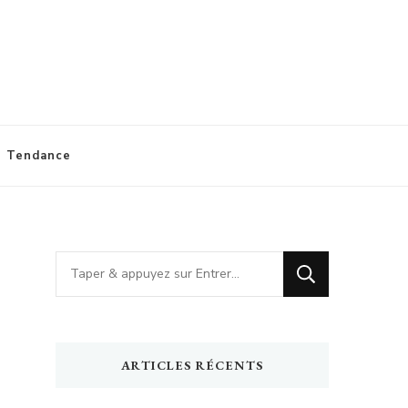
Tendance
Vous
recherchiez
quelque
chose
ARTICLES RÉCENTS
?