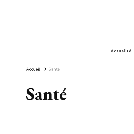
Amisldm
Les dernières news
Actualité
Accueil
Santé
Santé