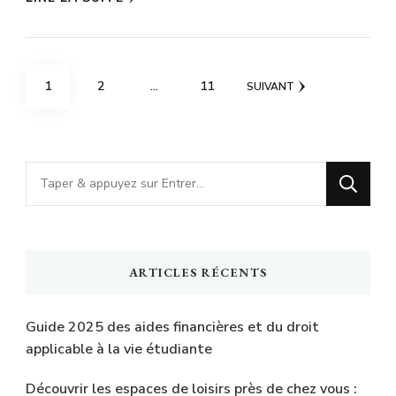
Pagination
PAGE
PAGE
PAGE
1
2
…
11
SUIVANT
des
publications
Vous
recherchiez
quelque
chose
ARTICLES RÉCENTS
?
Guide 2025 des aides financières et du droit
applicable à la vie étudiante
Découvrir les espaces de loisirs près de chez vous :