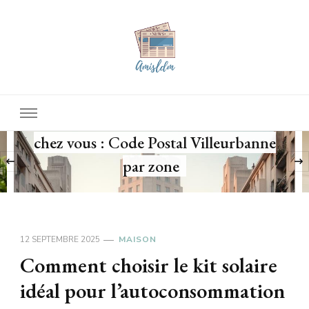
Amisldm
Les dernières news
TENDANCE
es espaces de loisirs près de
Organisez vos 
: Code Postal Villeurbanne
congrès en N
‹
par zone
ex
12 SEPTEMBRE 2025
MAISON
Comment choisir le kit solaire
idéal pour l’autoconsommation