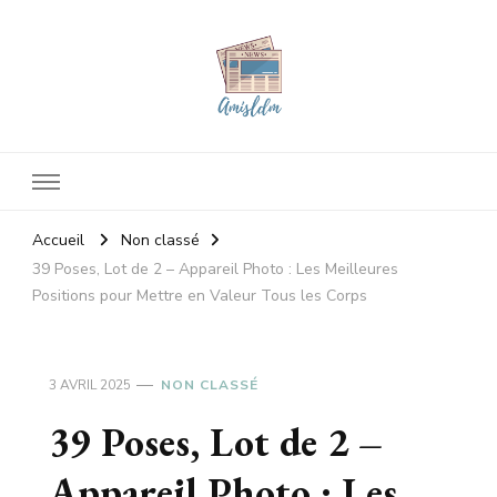
Amisldm
Les dernières news
Accueil
Non classé
39 Poses, Lot de 2 – Appareil Photo : Les Meilleures
Positions pour Mettre en Valeur Tous les Corps
3 AVRIL 2025
NON CLASSÉ
39 Poses, Lot de 2 –
Appareil Photo : Les