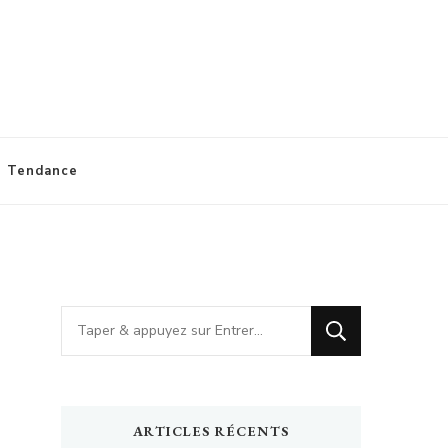
Tendance
Vous
recherchiez
quelque
chose
ARTICLES RÉCENTS
?