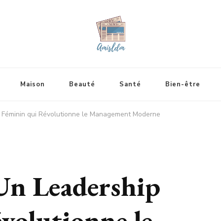
Maison
Beauté
Santé
Bien-être
ip Féminin qui Révolutionne le Management Moderne
 Un Leadership
volutionne le