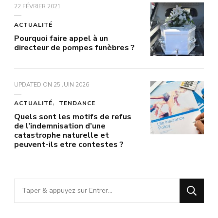
22 FÉVRIER 2021
ACTUALITÉ
Pourquoi faire appel à un
directeur de pompes funèbres ?
UPDATED ON
25 JUIN 2026
ACTUALITÉ
TENDANCE
Quels sont les motifs de refus
de l’indemnisation d’une
catastrophe naturelle et
peuvent-ils etre contestes ?
Vous
recherchiez
quelque