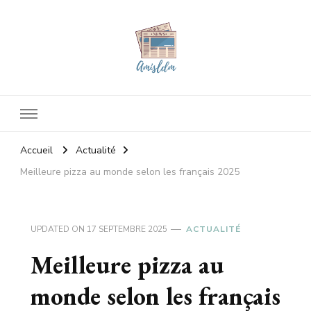
Amisldm
Les dernières news
Accueil
Actualité
Meilleure pizza au monde selon les français 2025
UPDATED ON
17 SEPTEMBRE 2025
ACTUALITÉ
Meilleure pizza au
monde selon les français