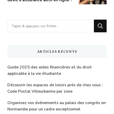
devis d’assurance auto en ligne ?
Vous
recherchiez
quelque
chose
ARTICLES RÉCENTS
?
Guide 2025 des aides financières et du droit
applicable à la vie étudiante
Découvrir les espaces de loisirs près de chez vous :
Code Postal Villeurbanne par zone
Organisez vos événements au palais des congrès en
Normandie pour un cadre exceptionnel