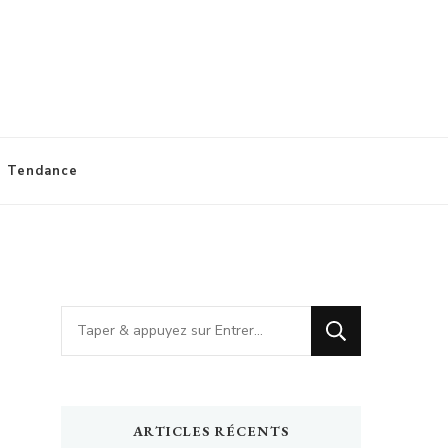
Tendance
Vous
recherchiez
quelque
chose
ARTICLES RÉCENTS
?