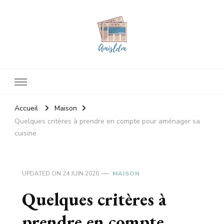
Amisldm
Les dernières news
Accueil
Maison
Quelques critères à prendre en compte pour aménager sa
cuisine
UPDATED ON
24 JUIN 2026
MAISON
Quelques critères à
prendre en compte