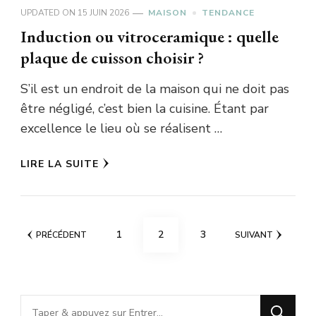
UPDATED ON
15 JUIN 2026
MAISON
TENDANCE
Induction ou vitroceramique : quelle
plaque de cuisson choisir ?
S’il est un endroit de la maison qui ne doit pas
être négligé, c’est bien la cuisine. Étant par
excellence le lieu où se réalisent …
LIRE LA SUITE
Pagination
PAGE
PAGE
PAGE
1
2
3
PRÉCÉDENT
SUIVANT
des
publications
Vous