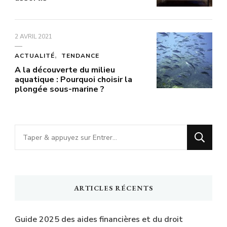
2 AVRIL 2021
ACTUALITÉ
TENDANCE
A la découverte du milieu
aquatique : Pourquoi choisir la
plongée sous-marine ?
Vous
recherchiez
quelque
chose
ARTICLES RÉCENTS
?
Guide 2025 des aides financières et du droit