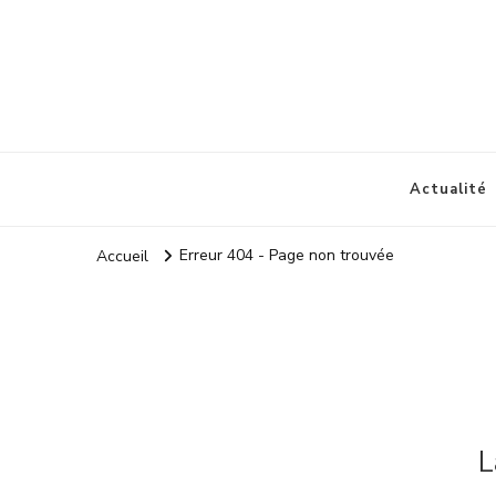
Amisldm
Les dernières news
Actualité
Erreur 404 - Page non trouvée
Accueil
L