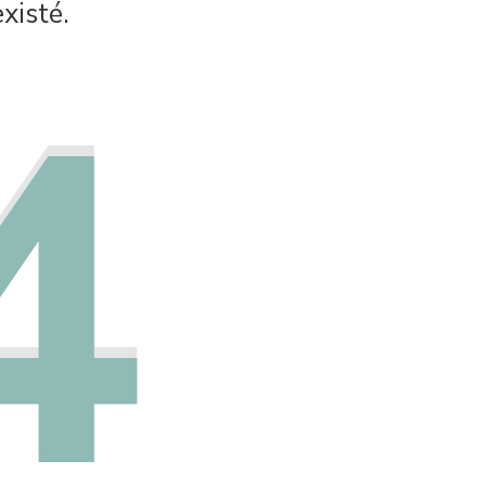
xisté.
4