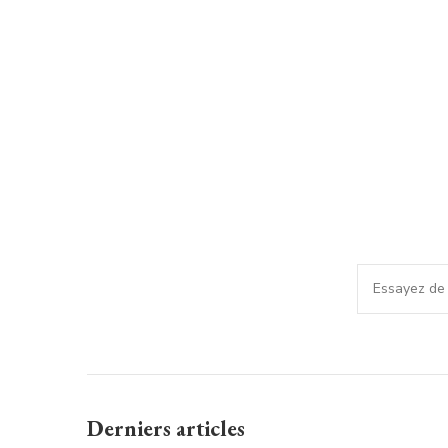
Vous
recherchiez
quelque
chose
?
Derniers articles